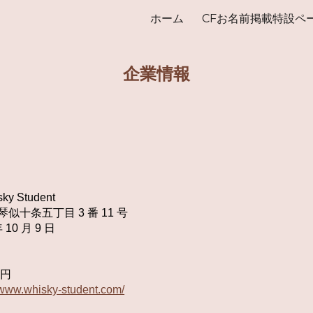
ホーム
CFお名前掲載特設ペ
ip to main content
Skip to navigat
企業情報
 Student
十条五丁目 3 番 11 号
10 月 9 日
万円
//www.whisky-student.com/